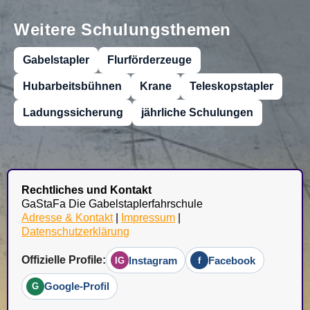
Weitere Schulungsthemen
Gabelstapler
Flurförderzeuge
Hubarbeitsbühnen
Krane
Teleskopstapler
Ladungssicherung
jährliche Schulungen
Rechtliches und Kontakt
GaStaFa Die Gabelstaplerfahrschule
Adresse & Kontakt
|
Impressum
|
Datenschutzerklärung
Offizielle Profile:
Instagram
Facebook
IG
f
Google-Profil
G