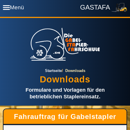
GASTAFA
Menü
Startseite
Termine
Preise
Startseite
Downloads
Downloads
Prüfung
Formulare und Vorlagen für den
betrieblichen Staplereinsatz.
Wissen
Fahrauftrag für Gabelstapler
Downloads