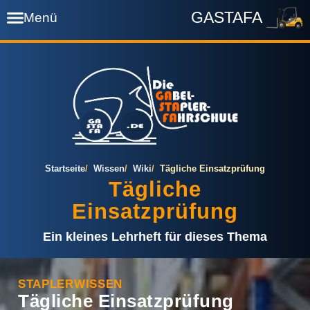
GASTAFA
Menü
Startseite
Termine
Preise
Startseite
Wissen
Wiki
Tägliche Einsatzprüfung
Tägliche
Einsatzprüfung
Prüfung
Ein kleines Lehrheft für dieses Thema
Wissen
STAPLERWISSEN
Tägliche Einsatzprüfung
Downloads